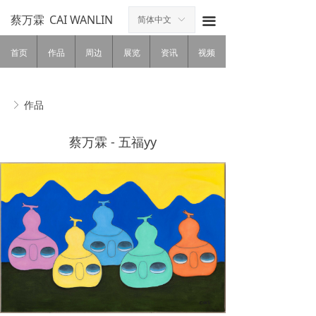
蔡万霖
CAI WANLIN
简体中文
ꀅ
끀
首页
作品
周边
展览
资讯
视频
作品
ꁕ
蔡万霖 - 五福yy