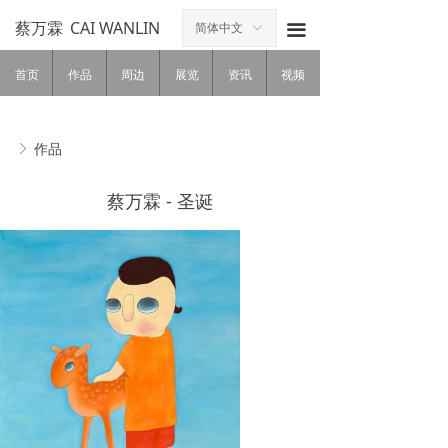
蔡万霖
CAI WANLIN
简体中文
ꀅ
끀
首页
作品
周边
展览
资讯
视频
作品
ꁕ
蔡万霖 - 圣诞